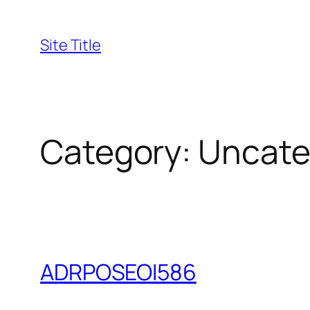
Skip
to
Site Title
content
Category:
Uncate
ADRPOSEOI586