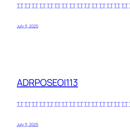
TT
TT
TT
TT
TT
TT
TT
TT
TT
TT
TT
TT
TT
TT
TT
July 11, 2025
ADRPOSEOI113
TT
TT
TT
TT
TT
TT
TT
TT
TT
TT
TT
TT
TT
TT
TT
July 11, 2025