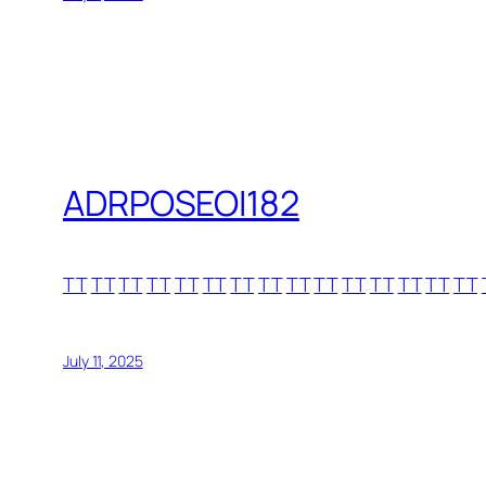
ADRPOSEOI182
TT
TT
TT
TT
TT
TT
TT
TT
TT
TT
TT
TT
TT
TT
TT
July 11, 2025