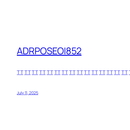
ADRPOSEOI852
TT
TT
TT
TT
TT
TT
TT
TT
TT
TT
TT
TT
TT
TT
TT
July 11, 2025