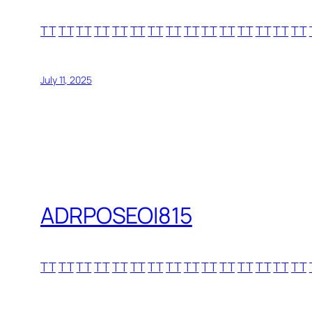
TT
TT
TT
TT
TT
TT
TT
TT
TT
TT
TT
TT
TT
TT
TT
July 11, 2025
ADRPOSEOI815
TT
TT
TT
TT
TT
TT
TT
TT
TT
TT
TT
TT
TT
TT
TT