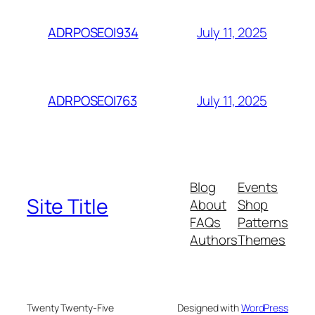
July 11, 2025
ADRPOSEOI934
July 11, 2025
ADRPOSEOI763
Blog
Events
Site Title
About
Shop
FAQs
Patterns
Authors
Themes
Twenty Twenty-Five
Designed with
WordPress