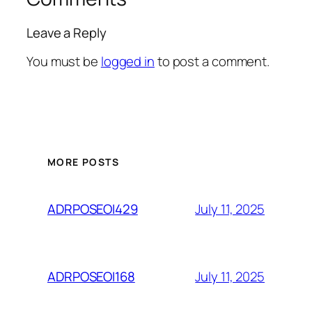
Leave a Reply
You must be
logged in
to post a comment.
MORE POSTS
July 11, 2025
ADRPOSEOI429
July 11, 2025
ADRPOSEOI168