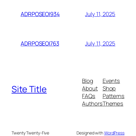
July 11, 2025
ADRPOSEOI934
July 11, 2025
ADRPOSEOI763
Blog
Events
Site Title
About
Shop
FAQs
Patterns
Authors
Themes
Twenty Twenty-Five
Designed with
WordPress