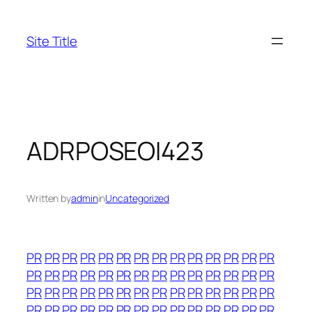
Skip
to
Site Title
content
ADRPOSEOI423
Written by
admin
in
Uncategorized
PR
PR
PR
PR
PR
PR
PR
PR
PR
PR
PR
PR
PR
PR
PR
PR
PR
PR
PR
PR
PR
PR
PR
PR
PR
PR
PR
PR
PR
PR
PR
PR
PR
PR
PR
PR
PR
PR
PR
PR
PR
PR
PR
PR
PR
PR
PR
PR
PR
PR
PR
PR
PR
PR
PR
PR