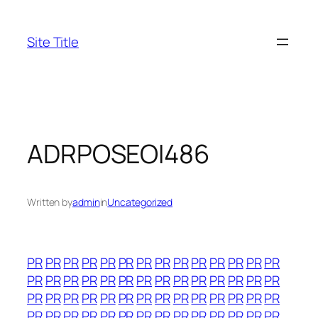
Skip
to
Site Title
content
ADRPOSEOI486
Written by
admin
in
Uncategorized
PR
PR
PR
PR
PR
PR
PR
PR
PR
PR
PR
PR
PR
PR
PR
PR
PR
PR
PR
PR
PR
PR
PR
PR
PR
PR
PR
PR
PR
PR
PR
PR
PR
PR
PR
PR
PR
PR
PR
PR
PR
PR
PR
PR
PR
PR
PR
PR
PR
PR
PR
PR
PR
PR
PR
PR