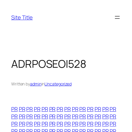
Skip
to
Site Title
content
ADRPOSEOI528
Written by
admin
in
Uncategorized
PR
PR
PR
PR
PR
PR
PR
PR
PR
PR
PR
PR
PR
PR
PR
PR
PR
PR
PR
PR
PR
PR
PR
PR
PR
PR
PR
PR
PR
PR
PR
PR
PR
PR
PR
PR
PR
PR
PR
PR
PR
PR
PR
PR
PR
PR
PR
PR
PR
PR
PR
PR
PR
PR
PR
PR