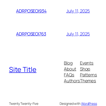
July 11, 2025
ADRPOSEOI934
July 11, 2025
ADRPOSEOI763
Blog
Events
Site Title
About
Shop
FAQs
Patterns
Authors
Themes
Twenty Twenty-Five
Designed with
WordPress