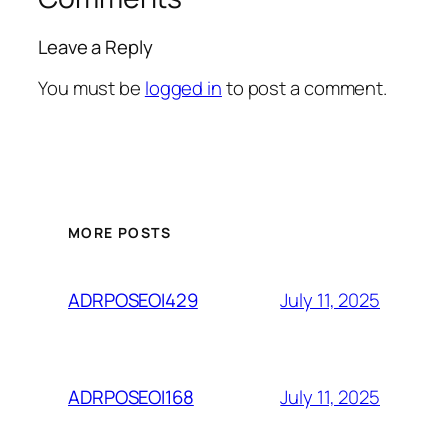
Leave a Reply
You must be
logged in
to post a comment.
MORE POSTS
July 11, 2025
ADRPOSEOI429
July 11, 2025
ADRPOSEOI168