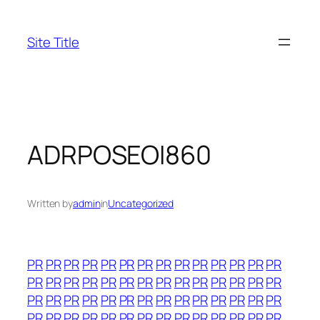
Skip
to
Site Title
content
ADRPOSEOI860
Written by
admin
in
Uncategorized
PR
PR
PR
PR
PR
PR
PR
PR
PR
PR
PR
PR
PR
PR
PR
PR
PR
PR
PR
PR
PR
PR
PR
PR
PR
PR
PR
PR
PR
PR
PR
PR
PR
PR
PR
PR
PR
PR
PR
PR
PR
PR
PR
PR
PR
PR
PR
PR
PR
PR
PR
PR
PR
PR
PR
PR